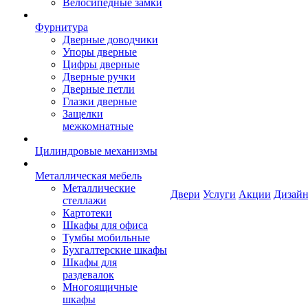
Велосипедные замки
Фурнитура
Дверные доводчики
Упоры дверные
Цифры дверные
Дверные ручки
Дверные петли
Глазки дверные
Защелки
межкомнатные
Цилиндровые механизмы
Металлическая мебель
Металлические
Двери
Услуги
Акции
Дизайн
стеллажи
Картотеки
Шкафы для офиса
Тумбы мобильные
Бухгалтерские шкафы
Шкафы для
раздевалок
Многоящичные
шкафы