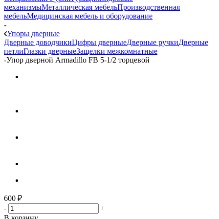
механизмы
Металлическая мебель
Производственная
мебель
Медицинская мебель и оборудование
-
Упоры дверные
Дверные доводчики
Цифры дверные
Дверные ручки
Дверные
петли
Глазки дверные
Защелки межкомнатные
-
Упор дверной Armadillo FB 5-1/2 торцевой
600
₽
-
+
В корзину