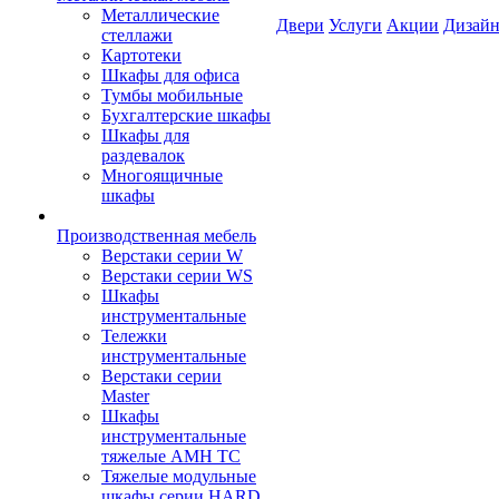
Металлические
Двери
Услуги
Акции
Дизайн
стеллажи
Картотеки
Шкафы для офиса
Тумбы мобильные
Бухгалтерские шкафы
Шкафы для
раздевалок
Многоящичные
шкафы
Производственная мебель
Верстаки серии W
Верстаки серии WS
Шкафы
инструментальные
Тележки
инструментальные
Верстаки серии
Master
Шкафы
инструментальные
тяжелые AMH TC
Тяжелые модульные
шкафы серии HARD