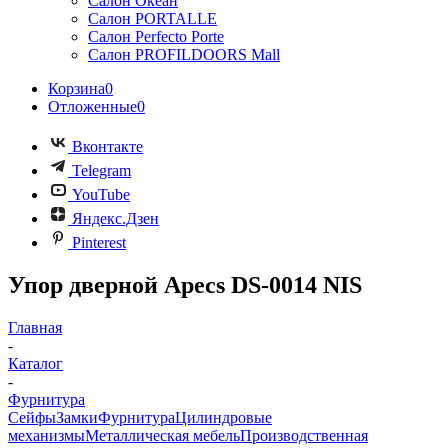
Салон Океан
Салон PORTALLE
Салон Perfecto Portе
Салон PROFILDOORS Mall
Корзина
0
Отложенные
0
Вконтакте
Telegram
YouTube
Яндекс.Дзен
Pinterest
Упор дверной Apecs DS-0014 NIS
Главная
-
Каталог
-
Фурнитура
Сейфы
Замки
Фурнитура
Цилиндровые
механизмы
Металлическая мебель
Производственная