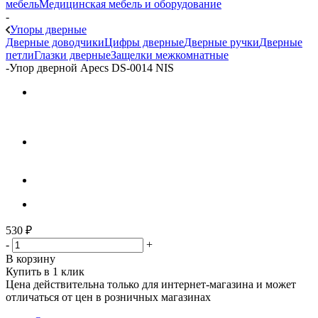
мебель
Медицинская мебель и оборудование
-
Упоры дверные
Дверные доводчики
Цифры дверные
Дверные ручки
Дверные
петли
Глазки дверные
Защелки межкомнатные
-
Упор дверной Apecs DS-0014 NIS
530
₽
-
+
В корзину
Купить в 1 клик
Цена действительна только для интернет-магазина и может
отличаться от цен в розничных магазинах