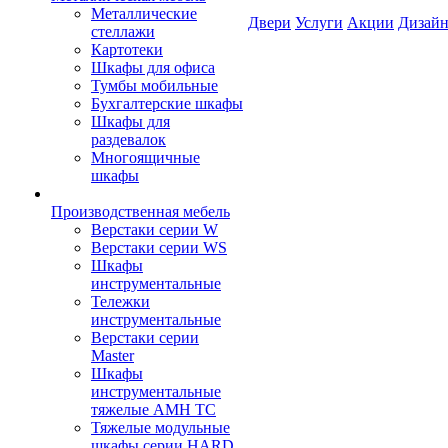
Металлические
Двери
Услуги
Акции
Дизайн
стеллажи
Картотеки
Шкафы для офиса
Тумбы мобильные
Бухгалтерские шкафы
Шкафы для
раздевалок
Многоящичные
шкафы
Производственная мебель
Верстаки серии W
Верстаки серии WS
Шкафы
инструментальные
Тележки
инструментальные
Верстаки серии
Master
Шкафы
инструментальные
тяжелые AMH TC
Тяжелые модульные
шкафы серии HARD