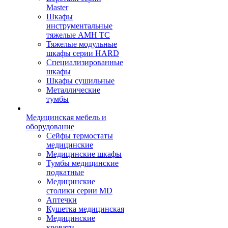
Master
Шкафы
инструментальные
тяжелые AMH TC
Тяжелые модульные
шкафы серии HARD
Cпециализированные
шкафы
Шкафы сушильные
Металлические
тумбы
Медицинская мебель и
оборудование
Сейфы термостаты
медицинские
Медицинские шкафы
Тумбы медицинские
подкатные
Медицинские
столики серии MD
Аптечки
Кушетка медицинская
Медицинские
кровати