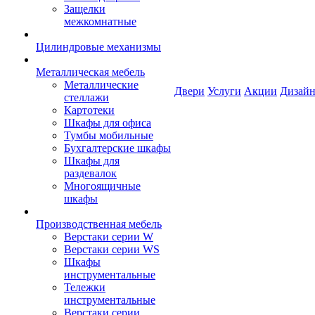
Защелки
межкомнатные
Цилиндровые механизмы
Металлическая мебель
Металлические
Двери
Услуги
Акции
Дизайн
стеллажи
Картотеки
Шкафы для офиса
Тумбы мобильные
Бухгалтерские шкафы
Шкафы для
раздевалок
Многоящичные
шкафы
Производственная мебель
Верстаки серии W
Верстаки серии WS
Шкафы
инструментальные
Тележки
инструментальные
Верстаки серии