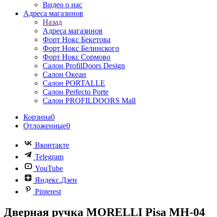
Видео о нас
Адреса магазинов
Назад
Адреса магазинов
Форт Нокс Бекетова
Форт Нокс Белинского
Форт Нокс Сормово
Салон ProfilDoors Design
Салон Океан
Салон PORTALLE
Салон Perfecto Portе
Салон PROFILDOORS Mall
Корзина
0
Отложенные
0
Вконтакте
Telegram
YouTube
Яндекс.Дзен
Pinterest
Дверная ручка MORELLI Pisa MH-04