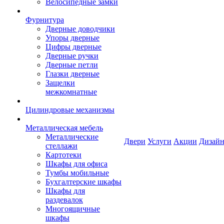
Велосипедные замки
Фурнитура
Дверные доводчики
Упоры дверные
Цифры дверные
Дверные ручки
Дверные петли
Глазки дверные
Защелки
межкомнатные
Цилиндровые механизмы
Металлическая мебель
Металлические
Двери
Услуги
Акции
Дизайн
стеллажи
Картотеки
Шкафы для офиса
Тумбы мобильные
Бухгалтерские шкафы
Шкафы для
раздевалок
Многоящичные
шкафы