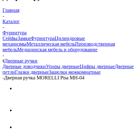
Главная
-
Каталог
-
Фурнитура
Сейфы
Замки
Фурнитура
Цилиндровые
механизмы
Металлическая мебель
Производственная
мебель
Медицинская мебель и оборудование
-
Дверные ручки
Дверные доводчики
Упоры дверные
Цифры дверные
Дверные
петли
Глазки дверные
Защелки межкомнатные
-
Дверная ручка MORELLI Pisa MH-04