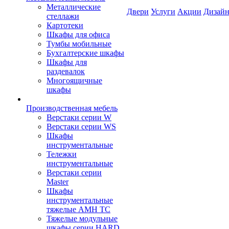
Металлические
Двери
Услуги
Акции
Дизайн
стеллажи
Картотеки
Шкафы для офиса
Тумбы мобильные
Бухгалтерские шкафы
Шкафы для
раздевалок
Многоящичные
шкафы
Производственная мебель
Верстаки серии W
Верстаки серии WS
Шкафы
инструментальные
Тележки
инструментальные
Верстаки серии
Master
Шкафы
инструментальные
тяжелые AMH TC
Тяжелые модульные
шкафы серии HARD