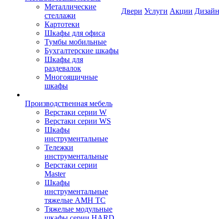
Металлические
Двери
Услуги
Акции
Дизайн
стеллажи
Картотеки
Шкафы для офиса
Тумбы мобильные
Бухгалтерские шкафы
Шкафы для
раздевалок
Многоящичные
шкафы
Производственная мебель
Верстаки серии W
Верстаки серии WS
Шкафы
инструментальные
Тележки
инструментальные
Верстаки серии
Master
Шкафы
инструментальные
тяжелые AMH TC
Тяжелые модульные
шкафы серии HARD