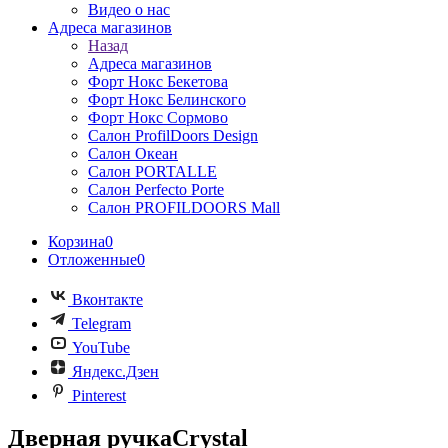
Видео о нас
Адреса магазинов
Назад
Адреса магазинов
Форт Нокс Бекетова
Форт Нокс Белинского
Форт Нокс Сормово
Салон ProfilDoors Design
Салон Океан
Салон PORTALLE
Салон Perfecto Portе
Салон PROFILDOORS Mall
Корзина
0
Отложенные
0
Вконтакте
Telegram
YouTube
Яндекс.Дзен
Pinterest
Дверная ручкаCrystal