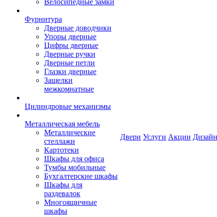
Велосипедные замки
Фурнитура
Дверные доводчики
Упоры дверные
Цифры дверные
Дверные ручки
Дверные петли
Глазки дверные
Защелки
межкомнатные
Цилиндровые механизмы
Металлическая мебель
Металлические
Двери
Услуги
Акции
Дизайн
стеллажи
Картотеки
Шкафы для офиса
Тумбы мобильные
Бухгалтерские шкафы
Шкафы для
раздевалок
Многоящичные
шкафы