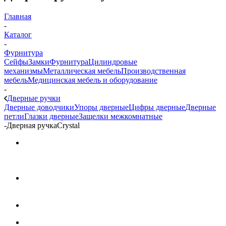
Главная
-
Каталог
-
Фурнитура
Сейфы
Замки
Фурнитура
Цилиндровые
механизмы
Металлическая мебель
Производственная
мебель
Медицинская мебель и оборудование
-
Дверные ручки
Дверные доводчики
Упоры дверные
Цифры дверные
Дверные
петли
Глазки дверные
Защелки межкомнатные
-
Дверная ручкаCrystal