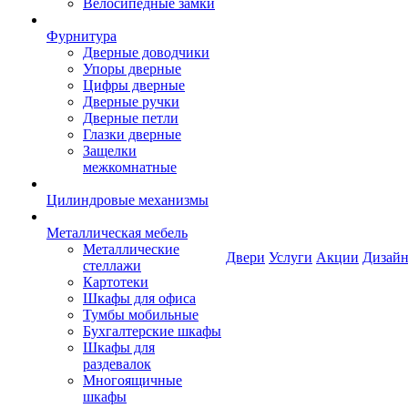
Велосипедные замки
Фурнитура
Дверные доводчики
Упоры дверные
Цифры дверные
Дверные ручки
Дверные петли
Глазки дверные
Защелки
межкомнатные
Цилиндровые механизмы
Металлическая мебель
Металлические
Двери
Услуги
Акции
Дизайн
стеллажи
Картотеки
Шкафы для офиса
Тумбы мобильные
Бухгалтерские шкафы
Шкафы для
раздевалок
Многоящичные
шкафы