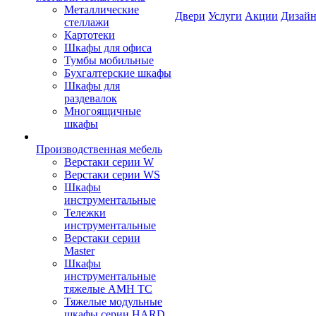
Металлические
Двери
Услуги
Акции
Дизайн
стеллажи
Картотеки
Шкафы для офиса
Тумбы мобильные
Бухгалтерские шкафы
Шкафы для
раздевалок
Многоящичные
шкафы
Производственная мебель
Верстаки серии W
Верстаки серии WS
Шкафы
инструментальные
Тележки
инструментальные
Верстаки серии
Master
Шкафы
инструментальные
тяжелые AMH TC
Тяжелые модульные
шкафы серии HARD