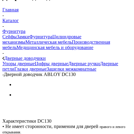
Главная
-
Каталог
-
Фурнитура
Сейфы
Замки
Фурнитура
Цилиндровые
механизмы
Металлическая мебель
Производственная
мебель
Медицинская мебель и оборудование
-
Дверные доводчики
Упоры дверные
Цифры дверные
Дверные ручки
Дверные
петли
Глазки дверные
Защелки межкомнатные
-
Дверной доводчик ABLOY DC130
Характеристики DC130
• Не имеет сторонности, применим для дверей
правого и левого
открывания.